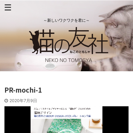
～新しいワクワクを君に～
PR-mochi-1
2020年7月9日
動
画
プ
レ