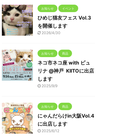
お知らせ
イベント
ひめじ猫友フェス Vol.3
を開催します
2026/4/30
お知らせ
商品
ネコ市ネコ座 with ピュ
リナ @神戸 KIITOに出店
します
2025/9/9
お知らせ
商品
にゃんだらけin大阪Vol.4
に出店します
2025/6/12