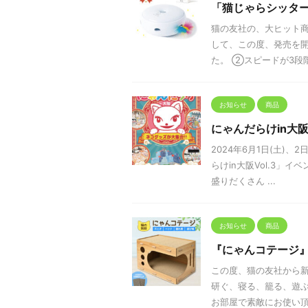
「猫じゃらシッター 
猫の友社の、大ヒット商品
して、この度、発売を開
た。 ②スピードが3段階か
お知らせ
商品
にゃんだらけin大阪
2024年6月1日(土)
らけin大阪Vol.3
盛りだくさん ...
お知らせ
商品
『にゃんコテージ
この度、猫の友社から
研ぐ、寝る、籠る、遊
お部屋で素敵にお使い頂け