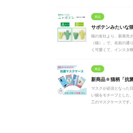
商品
サボテンみたいな
猫の友社より、新発売
（猫）」で、名前の通
く可愛くて、インスタ映え
商品
新商品☆猫柄「抗
マスクが必須となった
い猫をモチーフとした
工のマスクケースです。 