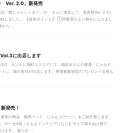
Ver. 2.0」新発売
「猫じゃらシッター」が、 さらに進化して、改良型Ver. 2.0と
始しました。 【改良ポイント】 ①作動音がより静かになりまし
ら ...
Vol.3に出店します
、2日(日)、カンテレ扇町スクエアにて、猫好きさんの祭典「にゃんだ
」イベントに、猫の友社が出店します。来場者参加型のプレゼント企画も
』新発売！
新発売の商品、猫用ベッド「にゃんコテージ」をご紹介致します。
ぶ、の一台4役！どんなインテリアになじむサイズ感＆ぬけ感で、
ます。 散らか ...