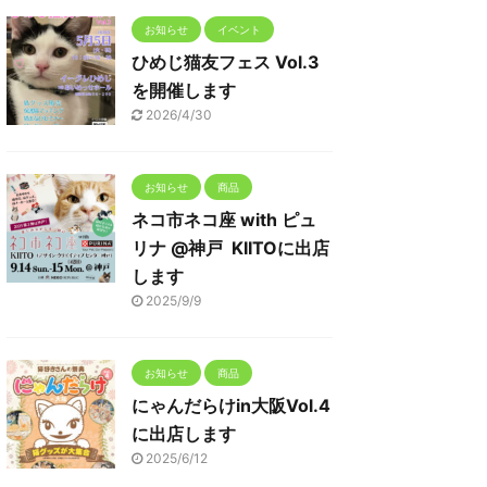
お知らせ
イベント
ひめじ猫友フェス Vol.3
を開催します
2026/4/30
お知らせ
商品
ネコ市ネコ座 with ピュ
リナ @神戸 KIITOに出店
します
2025/9/9
お知らせ
商品
にゃんだらけin大阪Vol.4
に出店します
2025/6/12