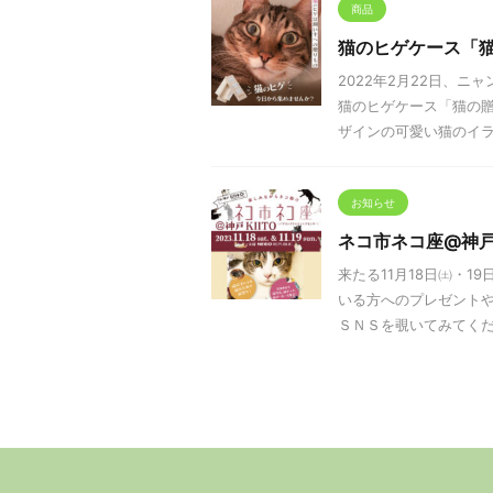
商品
猫のヒゲケース「
2022年2月22日、
猫のヒゲケース「猫の
ザインの可愛い猫のイラス
お知らせ
ネコ市ネコ座@神戸
来たる11月18日㈯・1
いる方へのプレゼントや
ＳＮＳを覗いてみてくださ