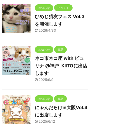
お知らせ
イベント
ひめじ猫友フェス Vol.3
を開催します
2026/4/30
お知らせ
商品
ネコ市ネコ座 with ピュ
リナ @神戸 KIITOに出店
します
2025/9/9
お知らせ
商品
にゃんだらけin大阪Vol.4
に出店します
2025/6/12