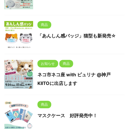
商品
「あんしん感バッジ」猫型も新発売☆
お知らせ
商品
ネコ市ネコ座 with ピュリナ @神戸
KIITOに出店します
商品
マスクケース 好評発売中！