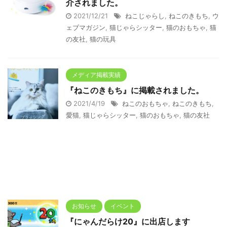
介されました。
2021/12/21
ねこじゃらし
,
ねこのきもち
,
ウ
ェブマガジン
,
猫じゃらシッター
,
猫のおもちゃ
,
猫
の友社
,
猫の玩具
メディア掲載実績
『ねこのきもち』に掲載されました。
2021/4/19
ねこのおもちゃ
,
ねこのきもち
,
愛猫
,
猫じゃらシッター
,
猫のおもちゃ
,
猫の友社
お知らせ
イベント
『にゃんだらけ20』に出店します