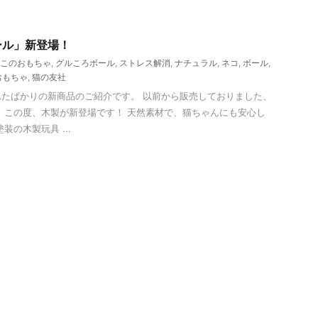
ール」新登場！
このおもちゃ
,
グルころボール
,
ストレス解消
,
ナチュラル
,
ネコ
,
ボール
,
おもちゃ
,
猫の友社
たばかりの新商品のご紹介です。 以前から販売しておりました、
 この度、木製が新登場です！ 天然素材で、猫ちゃんにも安心し
装の木製玩具 ...