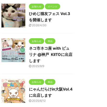
お知らせ
イベント
ひめじ猫友フェス Vol.3
を開催します
2026/4/30
お知らせ
商品
ネコ市ネコ座 with ピュ
リナ @神戸 KIITOに出店
します
2025/9/9
お知らせ
商品
にゃんだらけin大阪Vol.4
に出店します
2025/6/12