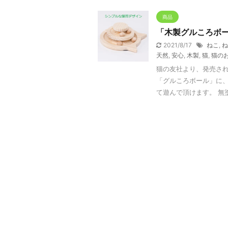
商品
「木製グルころボ
2021/8/17
ねこ
,
ね
天然
,
安心
,
木製
,
猫
,
猫の
猫の友社より、発売され
「グルころボール」に、
て遊んで頂けます。 無塗