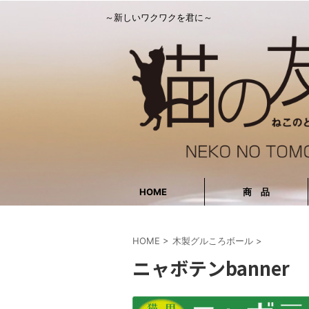
～新しいワクワクを君に～
HOME
商 品
HOME
>
木製グルころボール
>
ニャボテンbanner