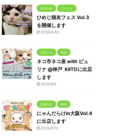
お知らせ
イベント
ひめじ猫友フェス Vol.3
を開催します
2026/4/30
お知らせ
商品
ネコ市ネコ座 with ピュ
リナ @神戸 KIITOに出店
します
2025/9/9
お知らせ
商品
にゃんだらけin大阪Vol.4
に出店します
2025/6/12