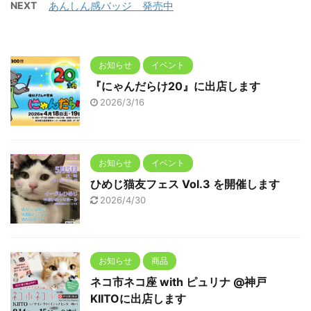
NEXT
あんしん感バッジ 発売中
お知らせ
イベント
『にゃんだらけ20』に出店します
2026/3/16
お知らせ
イベント
ひめじ猫友フェス Vol.3 を開催します
2026/4/30
お知らせ
商品
ネコ市ネコ座 with ピュリナ @神戸
KIITOに出店します