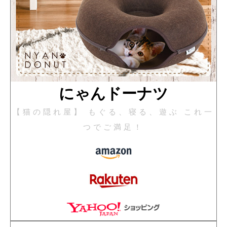
にゃんドーナツ
【猫の隠れ屋】 もぐる、寝る、遊ぶ これ一
つでご満足！