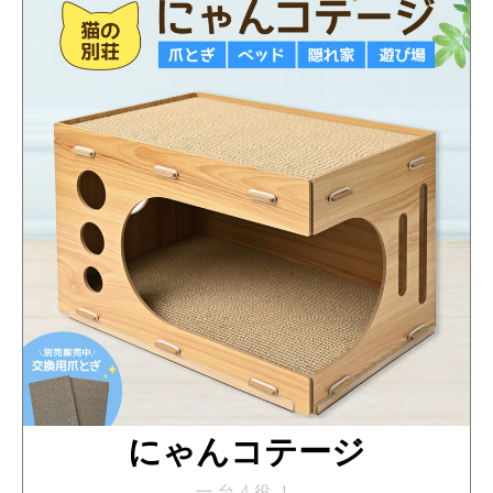
にゃんコテージ
一台4役！