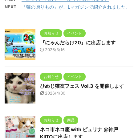
NEXT
「猫の贈りもの」が、Lマガジンで紹介されました。
お知らせ
イベント
『にゃんだらけ20』に出店します
2026/3/16
お知らせ
イベント
ひめじ猫友フェス Vol.3 を開催します
2026/4/30
お知らせ
商品
ネコ市ネコ座 with ピュリナ @神戸
KIITOに出店します