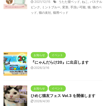
2021/12/15
うたた寝ベッド
,
ねこ
,
パステル
ピンク
,
ミントブルー
,
変形
,
手洗い可能
,
猫
,
猫のベ
ッド
,
猫の友社
,
猫用ベッド
お知らせ
イベント
『にゃんだらけ20』に出店します
2026/3/16
お知らせ
イベント
ひめじ猫友フェス Vol.3 を開催します
2026/4/30