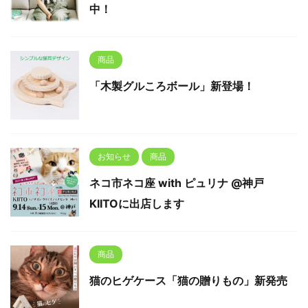
中！
商品
「木製グルころボール」新登場！
お知らせ
商品
ネコ市ネコ座 with ピュリナ @神戸
KIITOに出店します
商品
猫のヒゲケース「猫の贈りもの」新発売