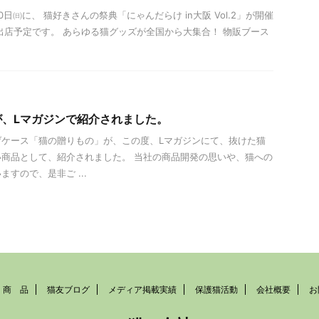
0日㈰に、 猫好きさんの祭典「にゃんだらけ in大阪 Vol.2」が開催
出店予定です。 あらゆる猫グッズが全国から大集合！ 物販ブース
が、Lマガジンで紹介されました。
げケース「猫の贈りもの」が、この度、Lマガジンにて、抜けた猫
商品として、紹介されました。 当社の商品開発の思いや、猫への
すので、是非ご ...
商 品
猫友ブログ
メディア掲載実績
保護猫活動
会社概要
お