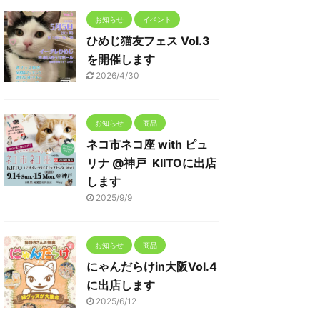
お知らせ
イベント
ひめじ猫友フェス Vol.3
を開催します
2026/4/30
お知らせ
商品
ネコ市ネコ座 with ピュ
リナ @神戸 KIITOに出店
します
2025/9/9
お知らせ
商品
にゃんだらけin大阪Vol.4
に出店します
2025/6/12