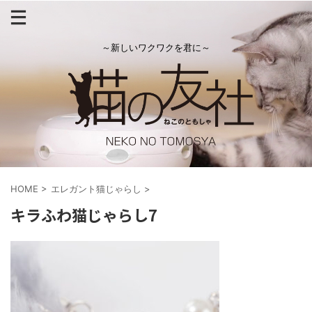
～新しいワクワクを君に～
HOME
>
エレガント猫じゃらし
>
キラふわ猫じゃらし7